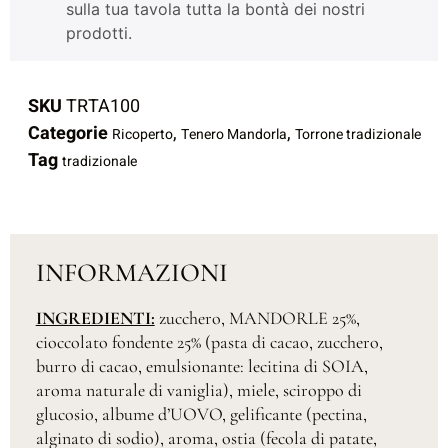
sulla tua tavola tutta la bontà dei nostri
prodotti.
SKU
TRTA100
Categorie
,
,
Ricoperto
Tenero Mandorla
Torrone tradizionale
Tag
tradizionale
INFORMAZIONI
INGREDIENTI:
zucchero, MANDORLE 25%,
cioccolato fondente 25% (pasta di cacao, zucchero,
burro di cacao, emulsionante: lecitina di SOIA,
aroma naturale di vaniglia), miele, sciroppo di
glucosio, albume d’UOVO, gelificante (pectina,
alginato di sodio), aroma, ostia (fecola di patate,