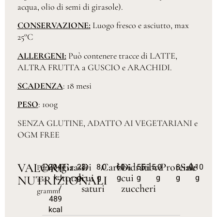
acqua, olio di semi di girasole).
CONSERVAZIONE:
Luogo fresco e asciutto, max
25°C
ALLERGENI:
Può contenere tracce di LATTE,
ALTRA FRUTTA a GUSCIO e ARACHIDI.
SCADENZA
: 18 mesi
PESO
: 100g
SENZA GLUTINE, ADATTO AI VEGETARIANI e
OGM FREE
VALORI
Energia
Grassi
Di
Carboidrati
Di
Fibre
Proteine
Sale
2047
23
8,0
60
55
5,0
8
0,10
Per
totali
cui
cui
kJ
g
g
g
g
g
g
g
NUTRIZIONALI
100
saturi
zuccheri
/
grammi
489
kcal