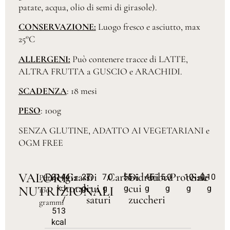
patate, acqua, olio di semi di girasole).
CONSERVAZIONE:
Luogo fresco e asciutto, max
25°C
ALLERGENI:
Può contenere tracce di LATTE,
ALTRA FRUTTA a GUSCIO e ARACHIDI.
SCADENZA
: 18 mesi
PESO
: 100g
SENZA GLUTINE, ADATTO AI VEGETARIANI e
OGM FREE
VALORI
Energia
Grassi
Di
Carboidrati
Di
Fibre
Proteine
Sale
2144
27
7,0
55
46
5,0
10
0,10
Per
totali
cui
cui
kJ
g
g
g
g
g
g
g
NUTRIZIONALI
100
saturi
zuccheri
/
grammi
513
kcal